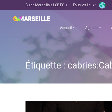
Guide Marseillais LGBTQI+
Tous les lieux :
Accueil
Agenda
Étiquette : cabries:Ca