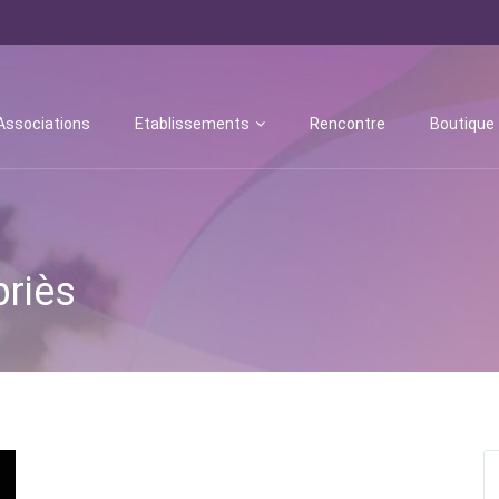
Associations
Etablissements
Rencontre
Boutique
briès