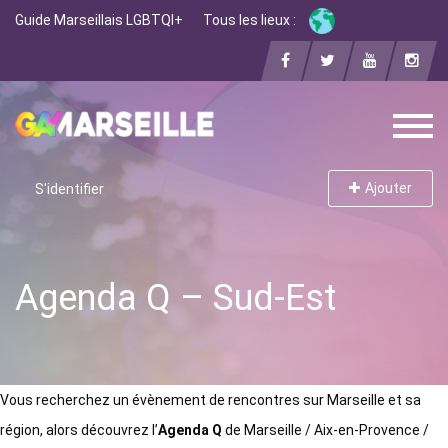
Guide Marseillais LGBTQI+
Tous les lieux :
Ajouter
S'identifier
Agenda Q – Sud-Est
Vous recherchez un évènement de rencontres sur Marseille et sa
région, alors découvrez l’
Agenda Q
de Marseille / Aix-en-Provence /