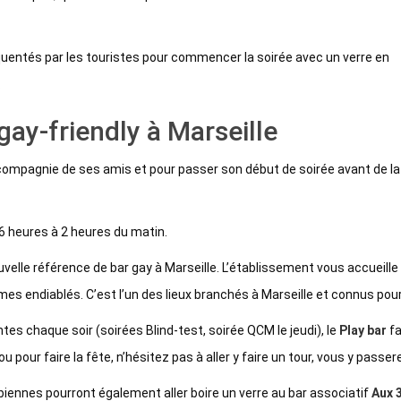
équentés par les touristes pour commencer la soirée avec un verre en
.
gay-friendly à Marseille
 en compagnie de ses amis et pour passer son début de soirée avant de
6 heures à 2 heures du matin.
uvelle référence de bar gay à Marseille. L’établissement vous accueill
thmes endiablés. C’est l’un des lieux branchés à Marseille et connus p
es chaque soir (soirées Blind-test, soirée QCM le jeudi), le
Play bar
fa
ou pour faire la fête, n’hésitez pas à aller y faire un tour, vous y pas
lesbiennes pourront également aller boire un verre au bar associatif
Aux 