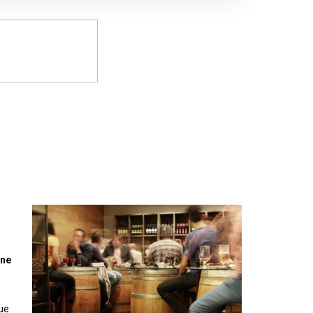
nne
vue