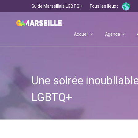
Guide Marseillais LGBTQI+
Tous les lieux :
Accueil
Agenda
Une soirée inoubliable
LGBTQ+