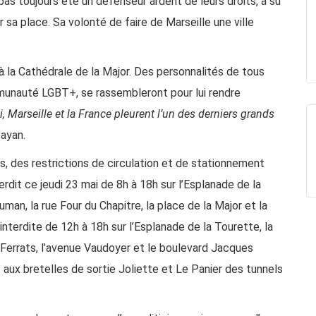
 pas toujours été un défenseur ardent de leurs droits, a su
sa place. Sa volonté de faire de Marseille une ville
 la Cathédrale de la Major. Des personnalités de tous
munauté LGBT+, se rassembleront pour lui rendre
ui, Marseille et la France pleurent l’un des derniers grands
ayan.
 des restrictions de circulation et de stationnement
rdit ce jeudi 23 mai de 8h à 18h sur l’Esplanade de la
an, la rue Four du Chapitre, la place de la Major et la
interdite de 12h à 18h sur l’Esplanade de la Tourette, la
s Ferrats, l’avenue Vaudoyer et le boulevard Jacques
aux bretelles de sortie Joliette et Le Panier des tunnels