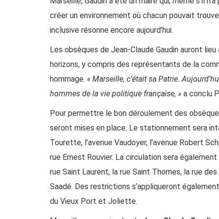
Marseille, Gaudin a été un maire qui, même s’il n’a
créer un environnement où chacun pouvait trouver 
inclusive résonne encore aujourd’hui.
Les obsèques de Jean-Claude Gaudin auront lieu à
horizons, y compris des représentants de la com
hommage.
« Marseille, c’était sa Patrie. Aujourd’h
hommes de la vie politique française, »
a conclu P
Pour permettre le bon déroulement des obsèques,
seront mises en place. Le stationnement sera inte
Tourette, l’avenue Vaudoyer, l’avenue Robert Schum
rue Ernest Rouvier. La circulation sera également 
rue Saint Laurent, la rue Saint Thomes, la rue de
Saadé. Des restrictions s’appliqueront également 
du Vieux Port et Joliette.