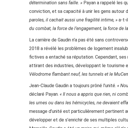
détermination sans faille. »
Payan a rappelé les qua
conviction, et sa capacité à unir les gens autour d
paroles, il cachait aussi une fragilité intime, »
a-t-i
du combat, la force de l’engagement, la force de la
La carrière de Gaudin n’a pas été sans controver
2018 a révélé les problèmes de logement insalubr
fictives a entaché sa réputation. Cependant, ses r
attirant des industries, développant le tourisme et
Vélodrome flambant neuf, les tunnels et le MuCem
Jean-Claude Gaudin a toujours prôné l’unité.
« Nou
déclaré Payan.
« Il nous a appris que rien, ni com
les urnes ou dans les hémicycles, ne devaient effa
message d’unité est particulièrement pertinent aujo
développer et de s’enrichir de ses multiples c