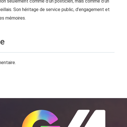
on seulement comme d’un politicien, mais comme d’un
illais. Son héritage de service public, d’engagement et
 les mémoires.
re
entaire.