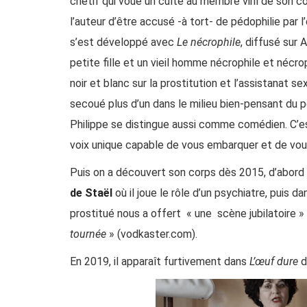
chétif qui voue un culte au membre viril de son cop
l’auteur d’être accusé -à tort- de pédophilie par l
s’est développé avec
Le nécrophile
, diffusé sur 
petite fille et un vieil homme nécrophile et nécro
noir et blanc sur la prostitution et l’assistanat se
secoué plus d’un dans le milieu bien-pensant du 
Philippe se distingue aussi comme comédien. C’es
voix unique capable de vous embarquer et de vou
Puis on a découvert son corps dès 2015, d’abor
de Staël
où il joue le rôle d’un psychiatre, puis d
prostitué nous a offert
« une
scène jubilatoire »
tournée
» (
vodkaster.com
)
.
En 2019, il apparaît furtivement dans
L’œuf dure
d