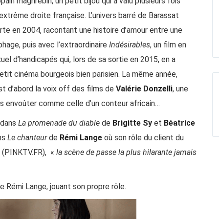
ain maghrébin, un petit bijou qui a valu plusieurs fois
’extrême droite française. L’univers barré de Barassat
Arte en 2004, racontant une histoire d’amour entre une
phage, puis avec l’extraordinaire
Indésirables
, un film en
xuel d’handicapés qui, lors de sa sortie en 2015, en a
petit cinéma bourgeois bien parisien. La même année,
t d’abord la voix off des films de
Valérie Donzelli
, une
s envoûter comme celle d’un conteur africain…
d dans
La promenade du diable
de
Brigitte Sy
et
Béatrice
ans
Le chanteur
de
Rémi Lange
où son rôle du client du
(PINKTV.FR),
«
la scène de passe la plus hilarante jamais
e Rémi Lange, jouant son propre rôle.