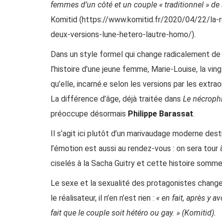
femmes d’un côté et un couple « traditionnel » de
Komitid (
https://www.komitid.fr/2020/04/22/la-ru
deux-versions-lune-hetero-lautre-homo/
).
Dans un style formel qui change radicalement de 
l’histoire d’une jeune femme, Marie-Louise, la vingt
qu’elle, incarné.e selon les versions par les extrao
La différence d’âge, déjà traitée dans
Le nécrophi
préoccupe désormais
Philippe Barassat
.
Il s’agit ici plutôt d’un marivaudage moderne desti
l’émotion est aussi au rendez-vous : on sera tour
ciselés à la Sacha Guitry et cette histoire somme
Le sexe et la sexualité des protagonistes chang
le réalisateur, il n’en n’est rien :
« en fait, après y a
fait que le couple soit hétéro ou gay. » (Komitid).