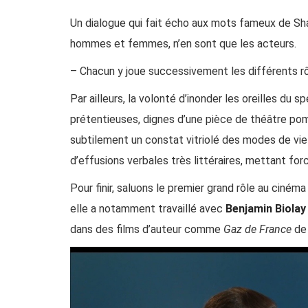
Un dialogue qui fait écho aux mots fameux de Sh
hommes
et
femmes
, n’en
sont
que
les
acteurs
.
–
Chacun
y
joue
successivement
les
différents
r
Par ailleurs, la volonté d’inonder les oreilles du 
prétentieuses, dignes d’une pièce de théâtre pom
subtilement un constat vitriolé des modes de vie 
d’effusions verbales très littéraires, mettant fo
Pour finir, saluons le premier grand rôle au cinéma
elle a notamment travaillé avec
Benjamin Biolay
dans des films d’auteur comme
Gaz de France
d