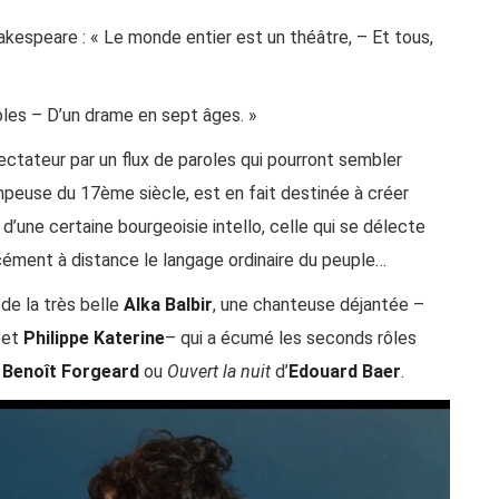
akespeare : « Le
monde
entier
est
un
théâtre
, – Et
tous
,
ôles
– D’un
drame
en
sept
âges
. »
spectateur par un flux de paroles qui pourront sembler
peuse du 17ème siècle, est en fait destinée à créer
d’une certaine bourgeoisie intello, celle qui se délecte
rcément à distance le langage ordinaire du peuple…
 de la très belle
Alka Balbir
, une chanteuse déjantée –
et
Philippe Katerine
– qui a écumé les seconds rôles
e
Benoît Forgeard
ou
Ouvert la nuit
d’
Edouard Baer
.