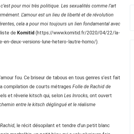
r c’est pour moi très politique. Les sexualités comme l’art
mément. L’amour est un lieu de liberté et de révolution
rentes, cela a pour moi toujours un lie
n fondamental avec
liste de
Komitid
(
https://www.komitid.fr/2020/04/22/la-
rne-en-deux-versions-lune-hetero-lautre-homo/
).
l’amour fou. Ce briseur de tabous en tous genres s’est fait
sa compilation de courts métrages
Folle de Rachid de
ls et rêverie kitsch qui, selon
Les Inrocks,
ont ouvert
chemin entre le kitsch déglingué et le réalisme
 Rachid
, le récit désopilant et tendre d’un petit blanc