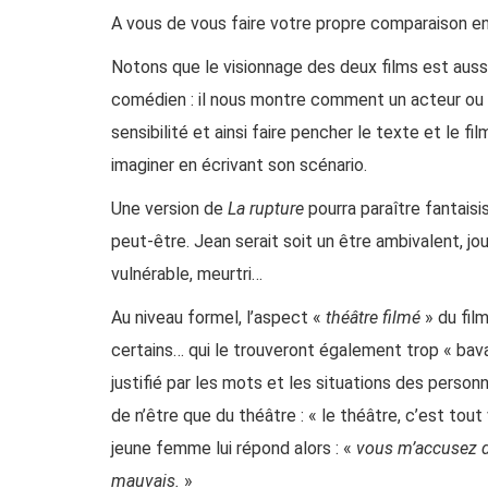
A vous de vous faire votre propre comparaison en
Notons que le visionnage des deux films est aussi
comédien : il nous montre comment un acteur ou un
sensibilité et ainsi faire pencher le texte et le fi
imaginer en écrivant son scénario.
Une version de
La rupture
pourra paraître fantaisi
peut-être. Jean serait soit un être ambivalent, jo
vulnérable, meurtri…
Au niveau formel, l’aspect «
théâtre filmé
» du fil
certains… qui le trouveront également trop « bav
justifié par les mots et les situations des per
de n’être que du théâtre : « le théâtre, c’est tou
jeune femme lui répond alors : «
vous m’accusez de
mauvais.
»