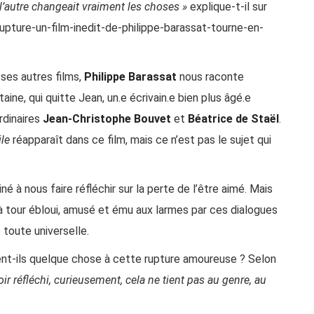
 l’autre changeait vraiment les choses »
explique-t-il
sur
pture-un-film-inedit-de-philippe-barassat-tourne-en-
ses autres films,
Philippe Barassat
nous raconte
aine, qui quitte Jean, un.e écrivain.e bien plus âgé.e
rdinaires
Jean-Christophe Bouvet
et
Béatrice de Staël
.
le
réapparaît dans ce film, mais ce n’est pas le sujet qui
né à nous faire réfléchir sur la perte de l’être aimé. Mais
 à tour ébloui, amusé et ému aux larmes par ces dialogues
 toute universelle.
ent-ils quelque chose à cette rupture amoureuse ? Selon
voir réfléchi, curieusement, cela ne tient pas au genre, au