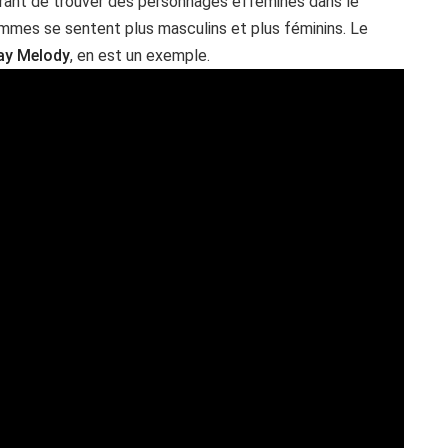
courant de trouver des personnages efféminés dans le
ommes se sentent plus masculins et plus féminins. Le
ay Melody
, en est un exemple.