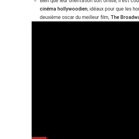
Bien que leur orientation soit omise, il est 
cinéma hollywoodien
, idéaux pour que les h
deuxième oscar du meilleur film,
The Broadw