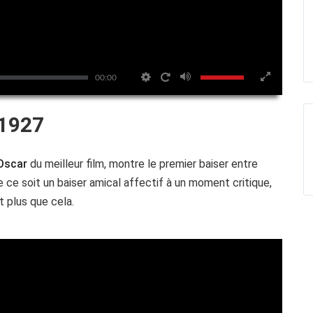
00:00
1927
Oscar
du meilleur film, montre le premier baiser entre
 ce soit un baiser amical affectif à un moment critique,
 plus que cela.