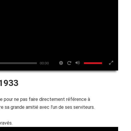
00:00
1933
re pour ne pas faire directement référence à
 sa grande amitié avec l’un de ses serviteurs.
ravés.