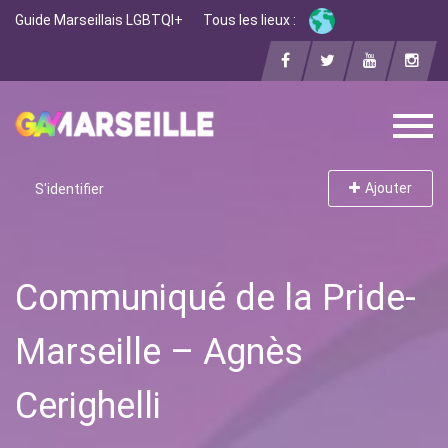
Guide Marseillais LGBTQI+
Tous les lieux :
Ajouter
S'identifier
Communiqué de la Pride-
Marseille – Agnès
Cerighelli