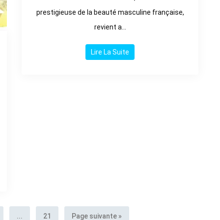
prestigieuse de la beauté masculine française,
revient a...
Lire La Suite
...
21
Page suivante »