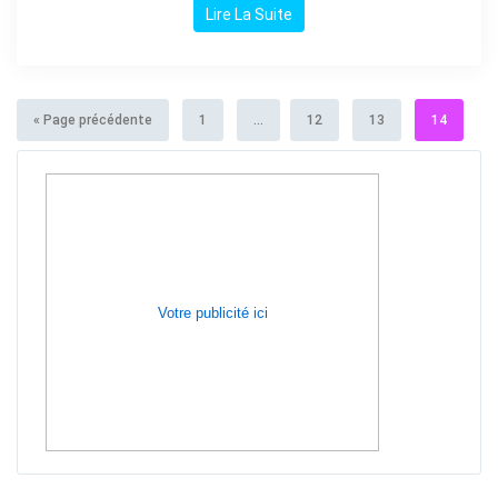
Lire La Suite
« Page précédente
1
...
12
13
14
Votre publicité ici