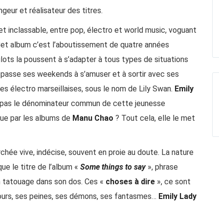
eur et réalisateur des titres.
t inclassable, entre pop, électro et world music, voguant
. Cet album c’est l’aboutissement de quatre années
lots la poussent à s’adapter à tous types de situations
e passe ses weekends à s’amuser et à sortir avec ses
ées électro marseillaises, sous le nom de Lily Swan.
Emily
e pas le dénominateur commun de cette jeunesse
que par les albums de
Manu Chao
? Tout cela, elle le met
ée vive, indécise, souvent en proie au doute. La nature
que le titre de l’album «
Some things to say
», phrase
en tatouage dans son dos. Ces «
choses à dire
», ce sont
mours, ses peines, ses démons, ses fantasmes…
Emily Lady