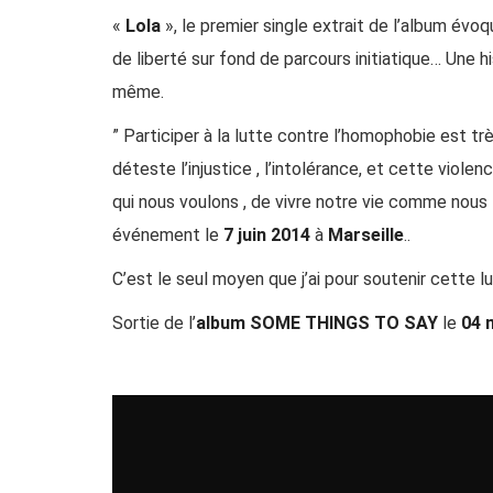
«
Lola
», le premier single extrait de l’album év
de liberté sur fond de parcours initiatique… Une hi
même.
” Participer à la lutte contre l’homophobie est tr
déteste l’injustice , l’intolérance, et cette viol
qui nous voulons , de vivre notre vie comme nous 
événement le
7 juin 2014
à
Marseille
..
C’est le seul moyen que j’ai pour soutenir cette 
Sortie de l’
album SOME THINGS TO SAY
le
04 