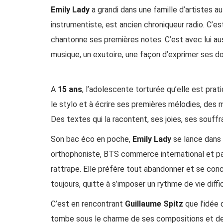
Emily Lady
a grandi dans une famille d’artistes a
instrumentiste, est ancien chroniqueur radio. C’es
chantonne ses premières notes. C’est avec lui auss
musique, un exutoire, une façon d’exprimer ses d
A
15 ans
, l’adolescente torturée qu’elle est prati
le stylo et à écrire ses premières mélodies, des m
Des textes qui la racontent, ses joies, ses souffr
Son bac éco en poche,
Emily Lady
se lance dans 
orthophoniste, BTS commerce international et par 
rattrape. Elle préfère tout abandonner et se conc
toujours, quitte à s’imposer un rythme de vie diffic
C’est en rencontrant
Guillaume Spitz
que l’idée 
tombe sous le charme de ses compositions et devien