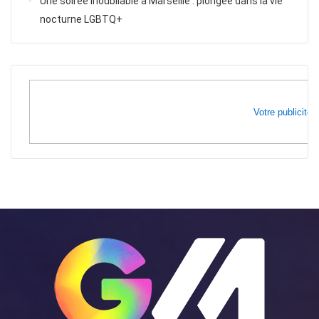
Une soirée inoubliable à Marseille : plongée dans la vie
nocturne LGBTQ+
Votre publicité i