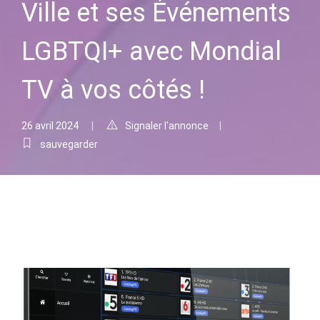
Ville et ses Événements
LGBTQI+ avec Mondial
TV à vos côtés !
26 avril 2024
Signaler l'annonce
sauvegarder