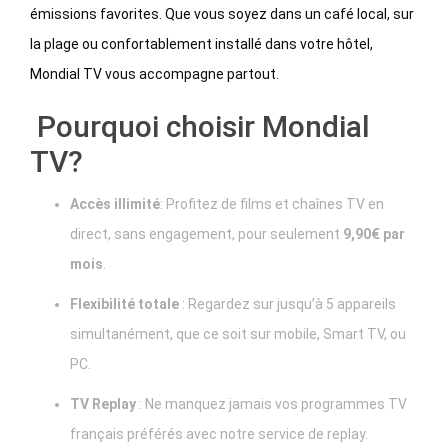
émissions favorites. Que vous soyez dans un café local, sur
la plage ou confortablement installé dans votre hôtel,
Mondial TV vous accompagne partout.
Pourquoi choisir Mondial
TV?
Accès illimité
: Profitez de films et chaînes TV en
direct, sans engagement, pour seulement
9,90€ par
mois
.
Flexibilité totale
: Regardez sur jusqu’à 5 appareils
simultanément, que ce soit sur mobile, Smart TV, ou
PC.
TV Replay
: Ne manquez jamais vos programmes TV
français préférés avec notre service de replay.