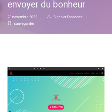
envoyer du bonheur
28 novembre 2022
Signaler l'annonce
sauvegarder