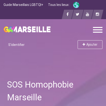
Guide Marseillais LGBTQI+
Tous les lieux :
Ajouter
S'identifier
SOS Homophobie
Marseille