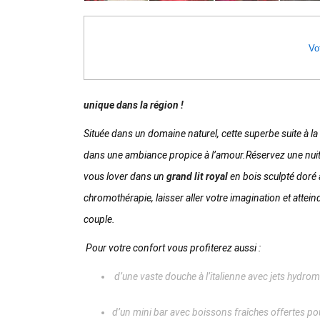
Vot
unique dans la région !
Située dans un domaine naturel, cette superbe suite à l
dans une ambiance propice à l’amour.
Réservez une nui
vous lover dans un
grand lit royal
en bois sculpté doré 
chromothérapie, laisser aller votre imagination et attein
couple.
Pour votre confort vous profiterez aussi :
d’une vaste douche à l’italienne avec jets hydro
d’un mini bar avec boissons fraîches offertes pou