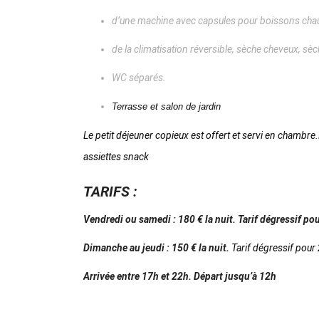
d’une machine avec capsules pour boissons ch
de la climatisation réversible, sèche cheveux, sèc
WC séparés.
Terrasse et salon de jardin
Le petit déjeuner copieux est offert et servi en chambre.
assiettes snack
TARIFS
:
Vendredi ou samedi : 180 € la nuit.
Tarif dégressif pou
Dimanche au jeudi : 150 € la nuit.
Tarif dégressif pour 
Arrivée entre 17h et 22h. Départ jusqu’à 12h