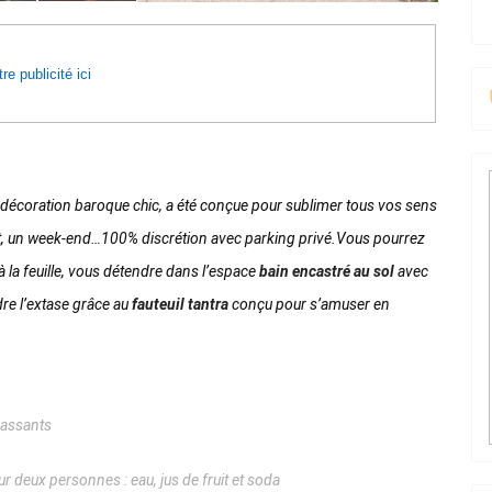
re publicité ici
a décoration baroque chic, a été conçue pour sublimer tous vos sens
t, un week-end…
100% discrétion avec parking privé.
Vous pourrez
à la feuille, vous détendre dans l’espace
bain encastré au sol
avec
dre l’extase grâce au
fauteuil tantra
conçu pour s’amuser en
massants
r deux personnes : eau, jus de fruit et soda