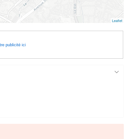
Leaflet
re publicité ici