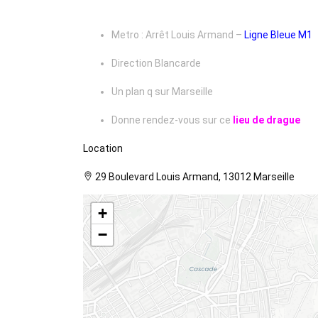
Metro : Arrêt Louis Armand –
Ligne Bleue M1
Direction Blancarde
Un plan q sur Marseille
Donne rendez-vous sur ce
lieu de drague
Location
29 Boulevard Louis Armand, 13012 Marseille
+
−