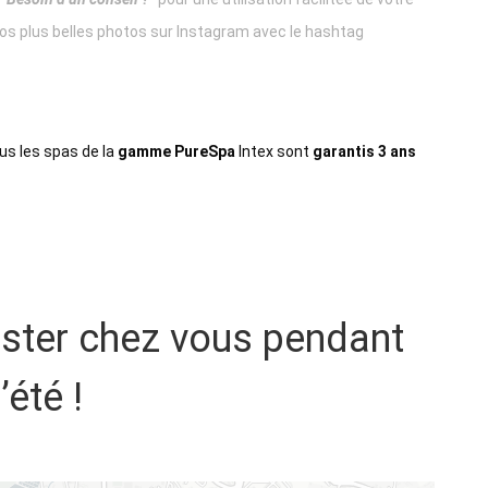
vos plus belles photos sur Instagram avec le hashtag
ous les spas de la
gamme PureSpa
Intex sont
garantis 3 ans
ester chez vous pendant
l’été !