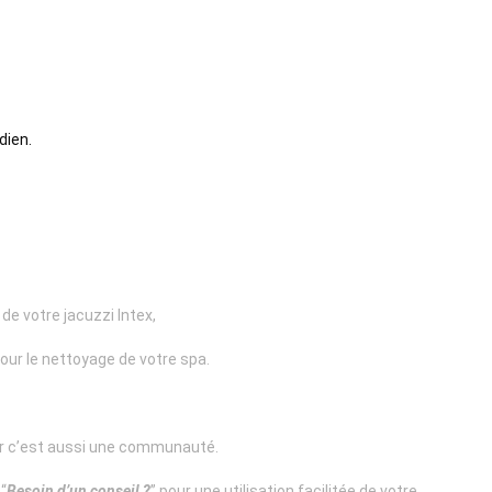
dien.
de votre jacuzzi Intex,
pour le nettoyage de votre spa.
.fr c’est aussi une communauté.
“
Besoin d’un conseil ?
” pour une utilisation facilitée de votre