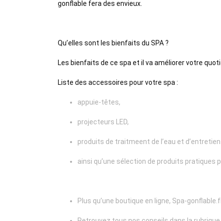
gonflable fera des envieux.
Qu’elles sont les bienfaits du SPA ?
Les bienfaits de ce spa et il va améliorer votre quoti
Liste des accessoires pour votre spa :
appuie-têtes,
projecteurs LED,
produits de traitmeent de l’eau et d’entretien 
ainsi qu’une sélection de produits pratiques 
Plus qu’une boutique en ligne, Spa-gonflable
Retrouvez tous nos conseils dans la rubrique 