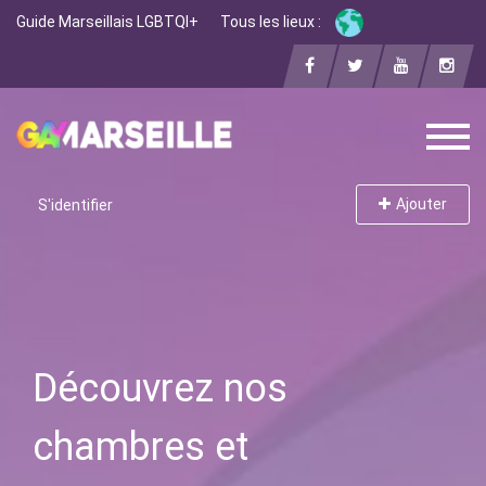
Guide Marseillais LGBTQI+
Tous les lieux :
Ajouter
S'identifier
Découvrez nos
chambres et