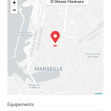
+
Obtenir l'itinéraire
−
Leaflet
Équipements