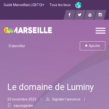
Guide Marseillais LGBTQI+
Tous les lieux :
Ajouter
S'identifier
Le domaine de Luminy
23 novembre 2023
Signaler l'annonce
sauvegarder