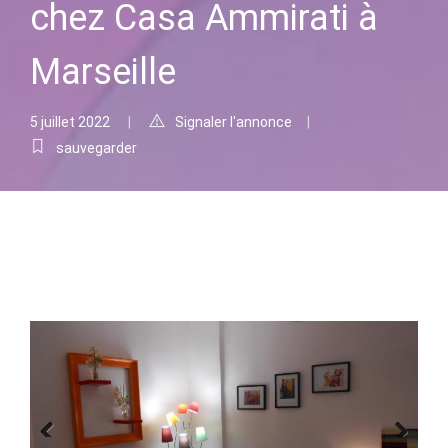
chez Casa Ammirati à
Marseille
5 juillet 2022
Signaler l'annonce
sauvegarder