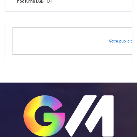
nocturne LGBTQ+
Votre publicité i