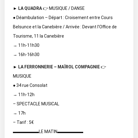
►
LA QUADRA
👉 MUSIQUE / DANSE
● Déambulation – Départ : Croisement entre Cours
Belsunce et la Canebière / Arrivée : Devant l’Office de
Tourisme, 11 la Canebière
→ 11h-11h30
→ 16h-16h30
►
LA FERRONNERIE – MAÏROL COMPAGNIE
👉
MUSIQUE
● 34 rue Consolat
→ 11h-12h
– SPECTACLE MUSICAL
→ 17h
– Tarif : 5€
▬▬▬▬▬▬LE MATIN▬▬▬▬▬▬