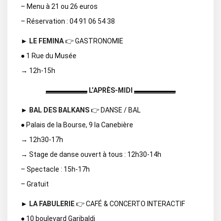
– Menu à 21 ou 26 euros
– Réservation : 04 91 06 54 38
►
LE FEMINA
👉 GASTRONOMIE
● 1 Rue du Musée
→ 12h-15h
▬▬▬▬▬▬
L’APRÈS-MIDI
▬▬▬▬▬▬
►
BAL DES BALKANS
👉 DANSE / BAL
● Palais de la Bourse, 9 la Canebière
→ 12h30-17h
→ Stage de danse ouvert à tous : 12h30-14h
– Spectacle : 15h-17h
– Gratuit
►
LA FABULERIE
👉 CAFÉ & CONCERTO INTERACTIF
● 10 boulevard Garibaldi