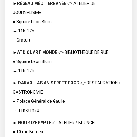
►
RÉSEAU MÉDITERRANÉE
👉 ATELIER DE
JOURNALISME
● Square Léon Blum
→ 11h-17h
– Gratuit
►
ATD QUART MONDE
👉 BIBLIOTHÈQUE DE RUE
● Square Léon Blum
→ 11h-17h
►
DAKAO – ASIAN STREET FOOD
👉 RESTAURATION /
GASTRONOMIE
● 7 place Général de Gaulle
→ 11h-21h30
►
NOUR D’EGYPTE
👉 ATELIER / BRUNCH
● 10 rue Bernex