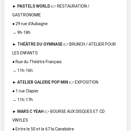
►
PASTELS WORLD
👉 RESTAURATION /
GASTRONOMIE
● 29 rue d’Aubagne
→ 9h-18h
►
THÉÂTRE DU GYMNASE
👉 BRUNCH / ATELIER POUR
LES ENFANTS
● Rue du Théâtre Français
→ 11h-16h
►
ATELIER GALERIE POP MIN
👉 EXPOSITION
● 1 rue Clapier
→ 11h-17h
►
MARS C YEAH
👉 BOURSE AUX DISQUES ET CD
VINYLES
● Entre le 50 et le 67 la Canebière