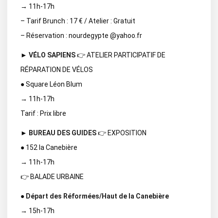
→ 11h-17h
– Tarif Brunch : 17 € / Atelier : Gratuit
– Réservation : nourdegypte @yahoo.fr
►
VÉLO SAPIENS
👉 ATELIER PARTICIPATIF DE
RÉPARATION DE VÉLOS
● Square Léon Blum
→ 11h-17h
Tarif : Prix libre
►
BUREAU DES GUIDES
👉 EXPOSITION
● 152 la Canebière
→ 11h-17h
👉 BALADE URBAINE
●
Départ des Réformées/Haut de la Canebière
→ 15h-17h