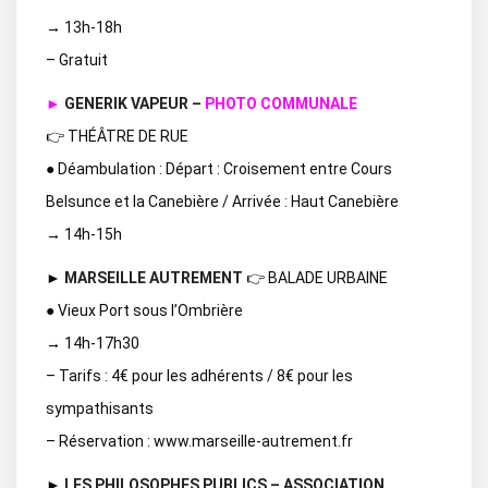
→ 13h-18h
– Gratuit
►
GENERIK VAPEUR –
PHOTO COMMUNALE
👉 THÉÂTRE DE RUE
● Déambulation : Départ : Croisement entre Cours
Belsunce et la Canebière / Arrivée : Haut Canebière
→ 14h-15h
►
MARSEILLE AUTREMENT
👉 BALADE URBAINE
● Vieux Port sous l’Ombrière
→ 14h-17h30
– Tarifs : 4€ pour les adhérents / 8€ pour les
sympathisants
– Réservation : www.marseille-autrement.fr
►
LES PHILOSOPHES PUBLICS – ASSOCIATION