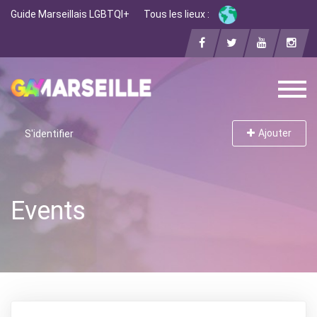
Guide Marseillais LGBTQI+
Tous les lieux :
Ajouter
S'identifier
Events