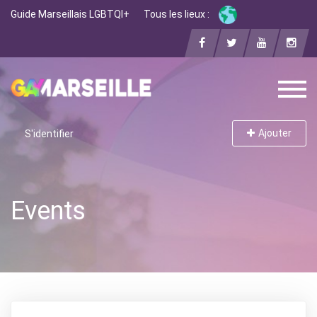
Guide Marseillais LGBTQI+
Tous les lieux :
Ajouter
S'identifier
Events