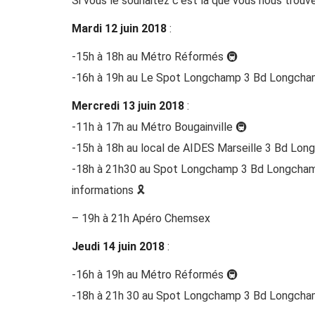
Si vous le souhaitez c’est là que vous nous trouve
Mardi 12 juin 2018
:
-15h à 18h au Métro Réformés 🚇
-16h à 19h au
Le Spot Longchamp
3 Bd Longcha
Mercredi 13 juin 2018
:
-11h à 17h au Métro Bougainville 🚇
-15h à 18h au local de
AIDES Marseille
3 Bd Long
-18h à 21h30 au
Spot Longchamp
3 Bd Longcham
informations 🎗️
– 19h à 21h
Apéro Chemsex
Jeudi 14 juin 2018
:
-16h à 19h au Métro Réformés 🚇
-18h à 21h 30 au
Spot Longchamp
3 Bd Longcha