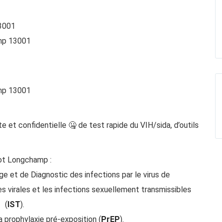
13001
mp 13001
mp 13001
e et confidentielle 🤐 de test rapide du VIH/sida, d’outils
ot Longchamp
:
ge et de Diagnostic des infections par le virus de
es virales et les infections sexuellement transmissibles
(
IST
).
 la prophylaxie pré-exposition (
PrEP
).