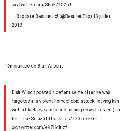
pic.twitter.com/Sh6F21C261
— Baptiste Beaulieu 🌈 (@BeaulieuBap)
13 juillet
2018
Témoignage de Blair Wilson :
Blair Wilson posted a defiant selfie after he was
targeted in a violent homophobic attack, leaving him
with a black eye and blood running down his face (via
BBC The Social)
https://t.co/1S3LsxSkdL
pic.twitter.com/e97HdlrIzf