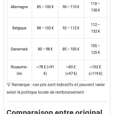
110 –
Allemagne
85 – 100 €
90 – 110 €
130 €
112 –
Belgique
88 – 102 €
92 – 112 €
132 €
105 –
Danemark
80 – 98 €
85 – 105 €
125 €
Royaume-
~78 £ (≈91
~83 £
~102 £
Uni
€)
(≈97 €)
(≈119 €)
💡 Remarque : ces prix sont indicatifs et peuvent varier
selon la politique locale de remboursement.
Comparaison entre original