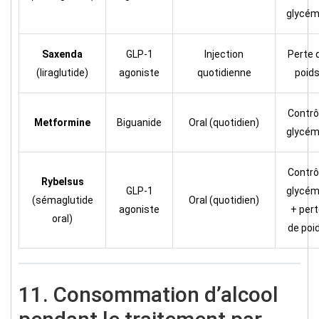
glycém
Saxenda
GLP-1
Injection
Perte 
(liraglutide)
agoniste
quotidienne
poid
Contrô
Metformine
Biguanide
Oral (quotidien)
glycém
Contrô
Rybelsus
GLP-1
glycém
(sémaglutide
Oral (quotidien)
agoniste
+ pert
oral)
de poi
11. Consommation d’alcool